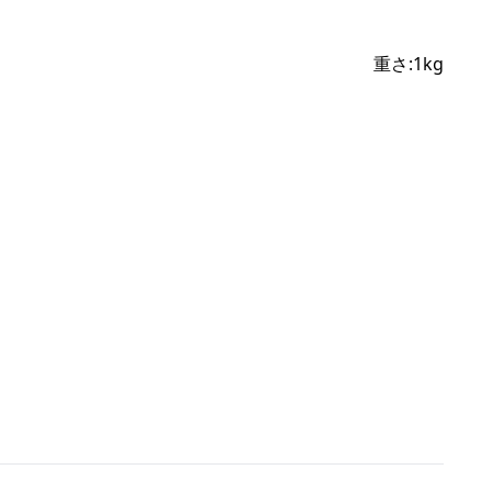
重さ:
1
kg