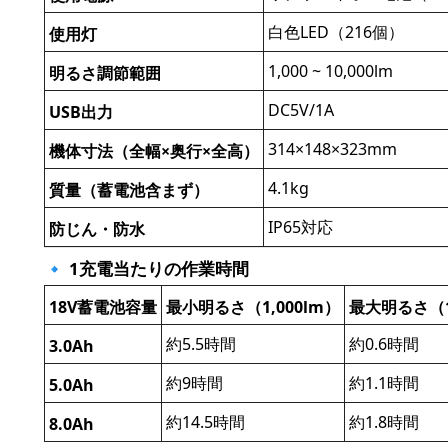
白色LED（216個）
使用灯
1,000 ~ 10,000lm
明るさ調節範囲
DC5V/1A
USB出力
314×148×323mm
機体寸法（全幅×奥行×全高）
4.1kg
質量（蓄電池含まず）
IP65対応
防じん・防水
🔹 1充電当たりの作業時間
18V蓄電池容量
最小明るさ（1,000lm）
最大明るさ（10
約5.5時間
約0.6時間
3.0Ah
約9時間
約1.1時間
5.0Ah
約14.5時間
約1.8時間
8.0Ah