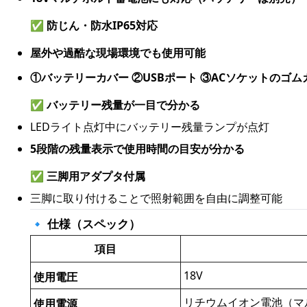
✅
防じん・防水IP65対応
屋外や過酷な現場環境でも使用可能
①バッテリーカバー ②USBポート ③ACソケットのゴ
✅
バッテリー残量が一目で分かる
LEDライト点灯中にバッテリー残量ランプが点灯
5段階の残量表示で使用時間の目安が分かる
✅
三脚用アダプタ付属
三脚に取り付けることで照射範囲を自由に調整可能
🔹 仕様（スペック）
項目
18V
使用電圧
リチウムイオン電池（マルチ
使用電源