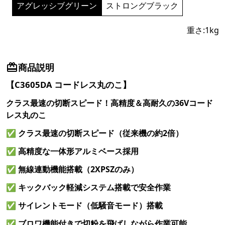
アグレッシブグリーン
ストロングブラック
重さ:
1
kg
商品説明
【C3605DA コードレス丸のこ】
クラス最速の切断スピード！高精度＆高耐久の36Vコード
レス丸のこ
✅
クラス最速の切断スピード（従来機の約2倍）
✅
高精度な一体形アルミベース採用
✅
無線連動機能搭載（2XPSZのみ）
✅
キックバック軽減システム搭載で安全作業
✅
サイレントモード（低騒音モード）搭載
✅
ブロワ機能付きで切粉を飛ばしながら作業可能