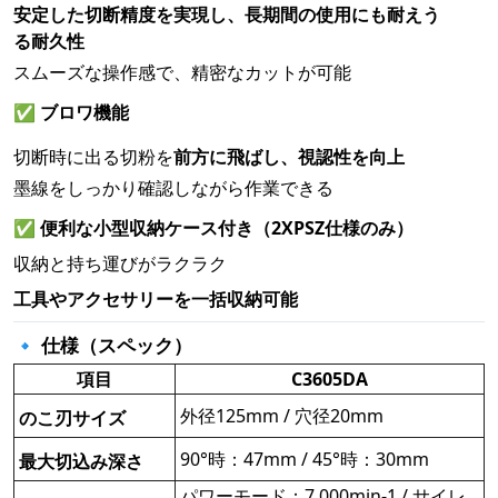
安定した切断精度を実現し、長期間の使用にも耐えう
る耐久性
スムーズな操作感で、精密なカットが可能
✅
ブロワ機能
切断時に出る切粉を
前方に飛ばし、視認性を向上
墨線をしっかり確認しながら作業できる
✅
便利な小型収納ケース付き（2XPSZ仕様のみ）
収納と持ち運びがラクラク
工具やアクセサリーを一括収納可能
🔹 仕様（スペック）
項目
C3605DA
外径125mm / 穴径20mm
のこ刃サイズ
90°時：47mm / 45°時：30mm
最大切込み深さ
パワーモード：7,000min-1 / サイレ