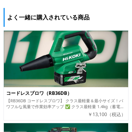
よく一緒に購入されている商品
コードレスブロワ（RB36DB）
【RB36DB コードレスブロワ】 クラス最軽量＆最小サイズ！パ
ワフルな風量で作業効率アップ ✅ クラス最軽量 1.4kg（蓄電池
装着時） ✅ 低騒音・低振動設計で快適作業 ✅ 3段階の風量調
￥
13,100
（税込）
節で用途に合わせた作業が可能 ✅ 最大風速 102m/s の強力パワ
ー ✅ 吊り下げ用フック付きで収納や持ち運びが便利 ✅ 電動工
具の掃除にも活躍！ 🔹 商品概要 「RB36DB コードレスブロ