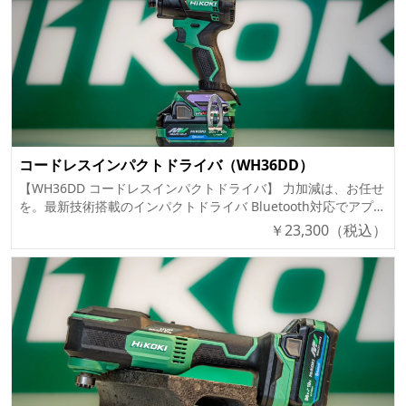
ワ」は、36Vマルチボルトバッテリー対応のパワフルなブロワ。
軽量コンパクト設計ながら、最大102m/sの強力な風速を実現
し、作業効率を向上させます。 低騒音・低振動設計で住宅地や
静音環境での使用にも最適！ 🔹 販売価格 形式（型番） 販売価
格 / 希望小売価格 付属品 RB36DB (NN)【本体のみ】 ¥17,500
(¥17,500) ノズル組(S) 🔹 主要機能 ✅ クラス最小・最軽量のコ
ードレスブロワ ブラシレスモーター採用により、小型・軽量化
を実現 モーターの出っ張りがなく、持ち運びやすいデザイン 質
量：1.4kg（蓄電池装着時） ✅ クラスNo.1※の低騒音・低振動
コードレスインパクトドライバ（WH36DD）
風路を工夫し、ファンと風窓の距離を最適化（特許取得） 静音
【WH36DD コードレスインパクトドライバ】 力加減は、お任せ
環境が求められる作業でも安心 騒音・振動値を大幅に低減 ✅ 3
を。最新技術搭載のインパクトドライバ Bluetooth対応でアプリ
段階風量調節で作業に最適化 強モード（80,000min⁻¹） 中モー
と連携可能 3灯から9灯に進化したLEDライト トリプルハンマ機
￥
23,300
（税込）
ド（53,000min⁻¹） 弱モード（43,000min⁻¹） ✅ 最大風速
構で振動を低減 1充電あたりの作業量：約760本の木ねじ締付可
102m/s の強力パワー 風速 最大102m/s、平均83m/s（ノズル装
能（2.5Ahマルチボルト蓄電池使用時） 最適トルク 200N・m
着時） 強力な風で木くずやホコリを一気に吹き飛ばす ✅ 吊り
🔹 形式（型番）ごとの販売価格 形式（型番） 販売価格 / 希望小
下げ用フック付き 収納しやすく、作業場の整理整頓も簡単 ✅
売価格 付属品 WH36DD (2XH)【フルセット】 ¥62,100
電動工具の掃除にも活躍！ 作業後の木くずや粉じんを素早く吹
(¥83,000) マルチボルト蓄電池（BSL36A18BX ×2個）、急速充電
き飛ばせる 🔹 仕様（スペック） 項目 RB36DB モーター 直流ブ
器（UC18YDML）、収納ケース、力こぶビット WH36DD (NN)
ラシレスモーター 全負荷回転数（気温20℃満充電時） 強モー
【本体のみ】 ¥23,300 (¥31,100) バッテリー・充電器・ケースは
ド：80,000min⁻¹ 中モード：53,000min⁻¹ 弱モード：
別売 🔹 主要機能 ✅ アプリに新モード追加 Bluetoothでアプリ
43,000min⁻¹ 最大風量（ノズルなし） 1.2㎥/min 風速（ノズル
連携し、「細ビスモード」を追加可能 細ビスを使用する繊細な
組(S)取付け時） 最大：102m/s 平均：83m/s 機体寸法（全長×全
作業に最適 ✅ 進化した9灯LEDライト 3灯から9灯に進化し、作