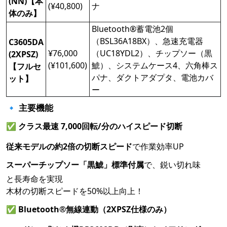
(NN)【本
(¥40,800)
ナ
体のみ】
Bluetooth®蓄電池2個
（BSL36A18BX）、急速充電器
C3605DA
¥76,000
（UC18YDL2）、チップソー（黒
(2XPSZ)
(¥101,600)
鯱）、システムケース4、六角棒ス
【フルセ
パナ、ダクトアダプタ、電池カバ
ット】
ー
🔹 主要機能
✅
クラス最速 7,000回転/分のハイスピード切断
従来モデルの約2倍の切断スピード
で作業効率UP
スーパーチップソー「黒鯱」標準付属
で、鋭い切れ味
と長寿命を実現
木材の切断スピードを50%以上向上！
✅
Bluetooth®無線連動（2XPSZ仕様のみ）