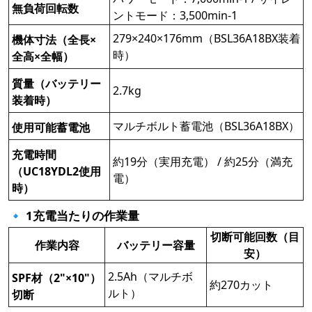
無負荷回転数
ントモード：3,500min-1
279×240×176mm（BSL36A18BX装着
機体寸法（全長×
時）
全高×全幅）
質量（バッテリー
2.7kg
装着時）
マルチボルト蓄電池（BSL36A18BX）
使用可能蓄電池
充電時間
約19分（実用充電） / 約25分（満充
（UC18YDL2使用
電）
時）
🔹 1充電当たりの作業量
切断可能回数（目
作業内容
バッテリー容量
安）
2.5Ah（マルチボ
SPF材（2"×10"）
約270カット
ルト）
切断