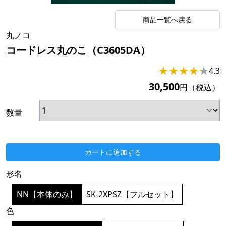
商品一覧へ戻る
丸ノコ
コードレス丸のこ（C3605DA）
★
★
★
★
★
★
4.3
30,500
円（税込）
数量
カートに追加する
形名
NN【本体のみ】
SK-2XPSZ【フルセット】
色