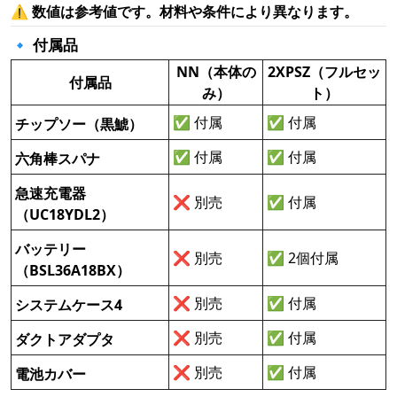
⚠
数値は参考値です。材料や条件により異なります。
🔹 付属品
NN（本体の
2XPSZ（フルセッ
付属品
み）
ト）
✅ 付属
✅ 付属
チップソー（黒鯱）
✅ 付属
✅ 付属
六角棒スパナ
急速充電器
❌ 別売
✅ 付属
（UC18YDL2）
バッテリー
❌ 別売
✅ 2個付属
（BSL36A18BX）
❌ 別売
✅ 付属
システムケース4
❌ 別売
✅ 付属
ダクトアダプタ
❌ 別売
✅ 付属
電池カバー