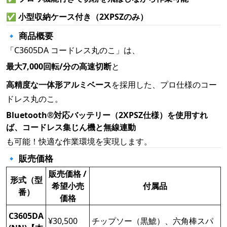
✅
小型収納ケース付き（2XPSZのみ）
🔹 商品概要
「C3605DA コードレス丸のこ」は、
最大7,000回転/分の高速切断
と
高精度な一体形アルミベース
を採用した、プロ仕様のコー
ドレス丸のこ。
Bluetooth®対応バッテリー（2XPSZ仕様）を使用すれ
ば、コードレス集じん機と無線連動
も可能！快適な作業環境を実現します。
🔹 販売価格
販売価格 /
形式（型
希望小売
付属品
番）
価格
C3605DA
¥30,500
チップソー（黒鯱）、六角棒スパ