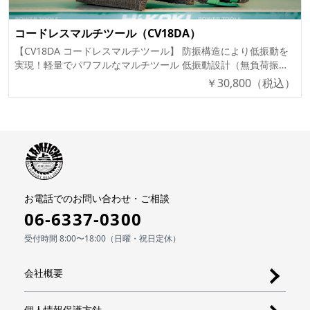
高×全幅） 320×224×96mm（BSL36A18装着時） 質量
業効率アップ 明るさ「強」「中」「弱」の3段階調整可能 ✅ ト
1.4kg（BSL36A18装着時） 使用可能蓄電池 マルチボルト蓄電池
リプルハンマ機構搭載 従来の2打撃から3打撃へ進化 → 振動を低
（BSL36A18） 標準付属品 ノズル組(S) ⚠ 従来の蓄電池
コードレスマルチツール（CV18DA）
減＆カムアウト軽減 打撃エネルギーが増加し、作業負荷に合わ
（BSL3620、BSL3626、BSL3660 および BSL18XX、BSL14XXシ
【CV18DA コードレスマルチツール】 防振構造により低振動を
せて自動制御 ✅ オートスロー機能搭載 ボルト単発モード逆転
リーズ）は使用できません。 🔹 1充電あたりの作業量（目安）
実現！軽量でパワフルなマルチツール 低振動設計（無負荷振動
時にナット脱落を防止 LEDライトの明るさ調整も可能 🔹 仕様
バッテリー容量 強モード 中モード 弱モード BSL36A18（2.5Ah
値 0.9m/s²） 3.6°の振動角度で高速切断（切断スピード2倍以上
￥
30,800
（税込）
（スペック） 項目 詳細 最大締付トルク 200N・m（M16高力ボ
マルチボルト） 約12分 約40分 約70分 ⚠ 数値は参考値です。
向上） 小型ブラシレスモーター採用で軽量化＆握りやすいハン
ルト） ヘッド長 111mm（コンパクト設計） 無負荷回転数 0〜
使用環境やバッテリー状態により変動します。 🔹 付属品 付属
ドル 1充電あたりの作業量：約370カット（5.0Ahマルチボルト
3,400min-1（パワーモード時） 打撃数 0〜4,100min-1（パワー
品 NN（本体のみ） ノズル組(S) ✅ 付属 バッテリー
蓄電池使用時） 🔹 形式（型番）ごとの販売価格 形式（型番）
モード時） 質量 1.6kg（BSL36A18BX装着時） 使用可能蓄電池
（BSL36A18） ❌ 別売 急速充電器 ❌ 別売
販売価格 / 希望小売価格 付属品 CV18DA (XPZ)【フルセット】
マルチボルト蓄電池（残量表示付） 充電時間 約19分（実用充
¥58,800 (¥78,600) マルチボルト蓄電池（BSL36A18X）、急速充
電）/ 約25分（満充電） 🔹 形式（型番）ごとの付属品 付属品
電器（UC18YDL2）、アクセサリケース、システムケース、ブレ
2XH NN マルチボルト蓄電池（BSL36A18BX） ✅ 2個付属 ❌ 別
ード、サンドペーパー6枚 CV18DA (NN)【本体のみ】 ¥30,800
売 急速充電器（UC18YDML） ✅ 付属 ❌ 別売 収納ケース ✅
(¥41,200) バッテリー・充電器は別売 🔹 主要機能 ✅ 防振構造
付属 ❌ 別売 力こぶビット ✅ 付属 ❌ 別売
お電話でのお問い合わせ・ご相談
で低振動を実現 機構部とハウジングをクッション性のあるゴム
06-6337-0300
で絶縁し、振動を低減 無負荷振動値 0.9m/s² ✅ 3.6°の振動角度
で高速切断 ブレードの振り角を3.6°に拡大し、切断スピード2倍
受付時間 8:00〜18:00（日曜・祝日定休）
以上向上 振動数 6,000～20,000min-1の範囲で調整可能 ✅ ブレ
ード交換が簡単に レバー操作が従来比 約70%軽くなり、より使
いやすく ✅ 軽量設計＆細径ハンドル 小型ブラシレスモーター
会社概要
採用で軽量化 モーターの小型化により 握りやすいハンドルを実
現 ✅ LEDライト搭載 ブレード先端を明るく照らし、作業効率
個人情報保護方針