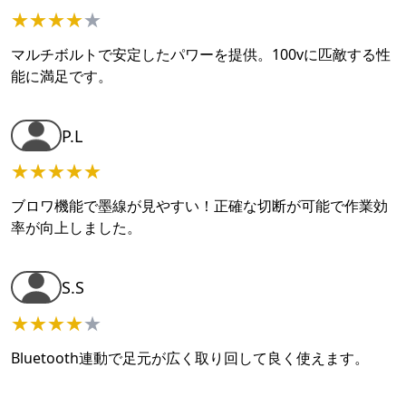
★
★
★
★
★
マルチボルトで安定したパワーを提供。100vに匹敵する性
能に満足です。
P.L
★
★
★
★
★
ブロワ機能で墨線が見やすい！正確な切断が可能で作業効
率が向上しました。
S.S
★
★
★
★
★
Bluetooth連動で足元が広く取り回して良く使えます。