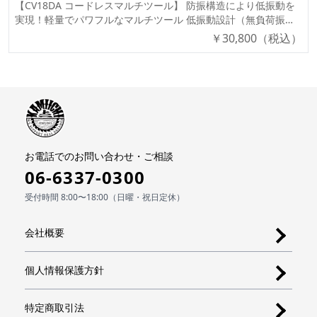
【CV18DA コードレスマルチツール】 防振構造により低振動を
せて自動制御 ✅ オートスロー機能搭載 ボルト単発モード逆転
リーズ）は使用できません。 🔹 1充電あたりの作業量（目安）
実現！軽量でパワフルなマルチツール 低振動設計（無負荷振動
時にナット脱落を防止 LEDライトの明るさ調整も可能 🔹 仕様
バッテリー容量 強モード 中モード 弱モード BSL36A18（2.5Ah
値 0.9m/s²） 3.6°の振動角度で高速切断（切断スピード2倍以上
￥
30,800
（税込）
（スペック） 項目 詳細 最大締付トルク 200N・m（M16高力ボ
マルチボルト） 約12分 約40分 約70分 ⚠ 数値は参考値です。
向上） 小型ブラシレスモーター採用で軽量化＆握りやすいハン
ルト） ヘッド長 111mm（コンパクト設計） 無負荷回転数 0〜
使用環境やバッテリー状態により変動します。 🔹 付属品 付属
ドル 1充電あたりの作業量：約370カット（5.0Ahマルチボルト
3,400min-1（パワーモード時） 打撃数 0〜4,100min-1（パワー
品 NN（本体のみ） ノズル組(S) ✅ 付属 バッテリー
蓄電池使用時） 🔹 形式（型番）ごとの販売価格 形式（型番）
モード時） 質量 1.6kg（BSL36A18BX装着時） 使用可能蓄電池
（BSL36A18） ❌ 別売 急速充電器 ❌ 別売
販売価格 / 希望小売価格 付属品 CV18DA (XPZ)【フルセット】
マルチボルト蓄電池（残量表示付） 充電時間 約19分（実用充
¥58,800 (¥78,600) マルチボルト蓄電池（BSL36A18X）、急速充
電）/ 約25分（満充電） 🔹 形式（型番）ごとの付属品 付属品
電器（UC18YDL2）、アクセサリケース、システムケース、ブレ
2XH NN マルチボルト蓄電池（BSL36A18BX） ✅ 2個付属 ❌ 別
ード、サンドペーパー6枚 CV18DA (NN)【本体のみ】 ¥30,800
売 急速充電器（UC18YDML） ✅ 付属 ❌ 別売 収納ケース ✅
(¥41,200) バッテリー・充電器は別売 🔹 主要機能 ✅ 防振構造
付属 ❌ 別売 力こぶビット ✅ 付属 ❌ 別売
お電話でのお問い合わせ・ご相談
で低振動を実現 機構部とハウジングをクッション性のあるゴム
06-6337-0300
で絶縁し、振動を低減 無負荷振動値 0.9m/s² ✅ 3.6°の振動角度
で高速切断 ブレードの振り角を3.6°に拡大し、切断スピード2倍
受付時間 8:00〜18:00（日曜・祝日定休）
以上向上 振動数 6,000～20,000min-1の範囲で調整可能 ✅ ブレ
ード交換が簡単に レバー操作が従来比 約70%軽くなり、より使
いやすく ✅ 軽量設計＆細径ハンドル 小型ブラシレスモーター
会社概要
採用で軽量化 モーターの小型化により 握りやすいハンドルを実
現 ✅ LEDライト搭載 ブレード先端を明るく照らし、作業効率
個人情報保護方針
UP 🔹 仕様（スペック） 項目 詳細 モーター 直流ブラシレスモ
ーター 振動角度 3.6°（両側合計） 無負荷振動数 6,000～
20,000min-1（ダイヤル1～6） 機体寸法
特定商取引法
341×122×87mm（BSL36A18X装着時） 質量