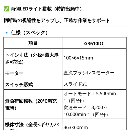
✅
両側LEDライト搭載（特許出願中）
切断時の視認性をアップし、正確な作業をサポート
🔹 仕様（スペック）
項目
G3610DC
トイシ寸法（外径×最大厚
100×6×15mm
さ×穴径）
直流ブラシレスモーター
モーター
スライド式
スイッチ形式
オートモード：5,500min-
1（回/分）
無負荷回転数（20℃満充
変速モード：3,200～
電時）
10,000min-1（回/分）
機体寸法（全長×ギヤカバ
363×60mm