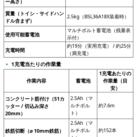
ー高さ）
質量（トイシ・サイドハン
2.5kg（BSL36A18X装着時）
ドル含まず）
マルチボルト蓄電池（残量表
使用可能蓄電池
示付）
約19分（実用充電） / 約25分
充電時間
（満充電）
🔹 1充電当たりの作業量
1充電あたりの
作業内容
蓄電池
作業量（目
安）
2.5Ah（マ
コンクリート筋付け（S1カ
ルチボル
約7.6m
ッター / 切込み深さ
ト）
20mm）
2.5Ah（マ
ルチボル
約152本
鉄筋切断（⌀ 10mm鉄筋）