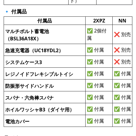
ト）
🔹 付属品
付属品
2XPZ
NN
✅ 2個付
マルチボルト蓄電池
❌ 別売
属
（BSL36A18X）
✅ 付属
❌ 別売
急速充電器（UC18YDL2）
✅ 付属
❌ 別売
システムケース3
✅ 付属
✅ 付属
レジノイドフレキシブルトイシ
✅ 付属
✅ 付属
防振形サイドハンドル
✅ 付属
✅ 付属
スパナ・六角棒スパナ
✅ 付属
✅ 付属
ホイルワッシャB3（ダイヤ用）
✅ 付属
✅ 付属
電池カバー