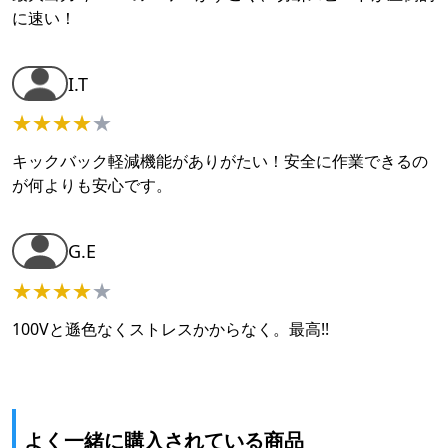
に速い！
I.T
★
★
★
★
★
キックバック軽減機能がありがたい！安全に作業できるの
が何よりも安心です。
G.E
★
★
★
★
★
100Vと遜色なくストレスかからなく。最高!!
よく一緒に購入されている商品