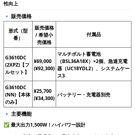
性向上
🔹 販売価格
販売価格
形式（型
付属品
/ 希望小
番）
売価格
マルチボルト蓄電池
G3610DC
¥69,000
（BSL36A18X）×2個、急速充電
(2XPZ)【フ
(¥92,300)
器（UC18YDL2）、システムケー
ルセット】
ス3
G3610DC
¥25,700
(NN)【本体
バッテリー・充電器別売
(¥34,300)
のみ】
🔹 主要機能
✅
最大出力1,500W！ハイパワー設計