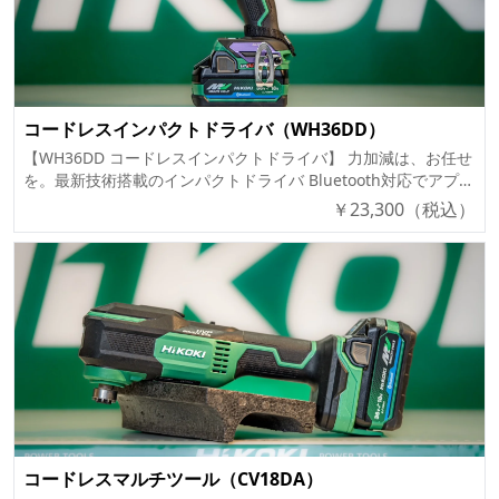
静音環境での使用にも最適！ 🔹 販売価格 形式（型番） 販売価
格 / 希望小売価格 付属品 RB36DB (NN)【本体のみ】 ¥17,500
(¥17,500) ノズル組(S) 🔹 主要機能 ✅ クラス最小・最軽量のコ
ードレスブロワ ブラシレスモーター採用により、小型・軽量化
を実現 モーターの出っ張りがなく、持ち運びやすいデザイン 質
量：1.4kg（蓄電池装着時） ✅ クラスNo.1※の低騒音・低振動
コードレスインパクトドライバ（WH36DD）
風路を工夫し、ファンと風窓の距離を最適化（特許取得） 静音
【WH36DD コードレスインパクトドライバ】 力加減は、お任せ
環境が求められる作業でも安心 騒音・振動値を大幅に低減 ✅ 3
を。最新技術搭載のインパクトドライバ Bluetooth対応でアプリ
段階風量調節で作業に最適化 強モード（80,000min⁻¹） 中モー
と連携可能 3灯から9灯に進化したLEDライト トリプルハンマ機
￥
23,300
（税込）
ド（53,000min⁻¹） 弱モード（43,000min⁻¹） ✅ 最大風速
構で振動を低減 1充電あたりの作業量：約760本の木ねじ締付可
102m/s の強力パワー 風速 最大102m/s、平均83m/s（ノズル装
能（2.5Ahマルチボルト蓄電池使用時） 最適トルク 200N・m
着時） 強力な風で木くずやホコリを一気に吹き飛ばす ✅ 吊り
🔹 形式（型番）ごとの販売価格 形式（型番） 販売価格 / 希望小
下げ用フック付き 収納しやすく、作業場の整理整頓も簡単 ✅
売価格 付属品 WH36DD (2XH)【フルセット】 ¥62,100
電動工具の掃除にも活躍！ 作業後の木くずや粉じんを素早く吹
(¥83,000) マルチボルト蓄電池（BSL36A18BX ×2個）、急速充電
き飛ばせる 🔹 仕様（スペック） 項目 RB36DB モーター 直流ブ
器（UC18YDML）、収納ケース、力こぶビット WH36DD (NN)
ラシレスモーター 全負荷回転数（気温20℃満充電時） 強モー
【本体のみ】 ¥23,300 (¥31,100) バッテリー・充電器・ケースは
ド：80,000min⁻¹ 中モード：53,000min⁻¹ 弱モード：
別売 🔹 主要機能 ✅ アプリに新モード追加 Bluetoothでアプリ
43,000min⁻¹ 最大風量（ノズルなし） 1.2㎥/min 風速（ノズル
連携し、「細ビスモード」を追加可能 細ビスを使用する繊細な
組(S)取付け時） 最大：102m/s 平均：83m/s 機体寸法（全長×全
作業に最適 ✅ 進化した9灯LEDライト 3灯から9灯に進化し、作
高×全幅） 320×224×96mm（BSL36A18装着時） 質量
業効率アップ 明るさ「強」「中」「弱」の3段階調整可能 ✅ ト
1.4kg（BSL36A18装着時） 使用可能蓄電池 マルチボルト蓄電池
リプルハンマ機構搭載 従来の2打撃から3打撃へ進化 → 振動を低
（BSL36A18） 標準付属品 ノズル組(S) ⚠ 従来の蓄電池
コードレスマルチツール（CV18DA）
減＆カムアウト軽減 打撃エネルギーが増加し、作業負荷に合わ
（BSL3620、BSL3626、BSL3660 および BSL18XX、BSL14XXシ