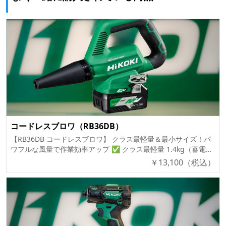
コードレスブロワ（RB36DB）
【RB36DB コードレスブロワ】 クラス最軽量＆最小サイズ！パ
ワフルな風量で作業効率アップ ✅ クラス最軽量 1.4kg（蓄電池
装着時） ✅ 低騒音・低振動設計で快適作業 ✅ 3段階の風量調
￥
13,100
（税込）
節で用途に合わせた作業が可能 ✅ 最大風速 102m/s の強力パワ
ー ✅ 吊り下げ用フック付きで収納や持ち運びが便利 ✅ 電動工
具の掃除にも活躍！ 🔹 商品概要 「RB36DB コードレスブロ
ワ」は、36Vマルチボルトバッテリー対応のパワフルなブロワ。
軽量コンパクト設計ながら、最大102m/sの強力な風速を実現
し、作業効率を向上させます。 低騒音・低振動設計で住宅地や